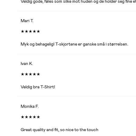
Veldig gode, føles som silke mot huden og de holder seg fine et
Mari T.
★
★
★
★
★
Myk og behagelig! T-skjortene er ganske små i størrelsen.
Ivan K.
★
★
★
★
★
Veldig bra T-Shirt!
Monika F.
★
★
★
★
★
Great quality and fit, so nice to the touch