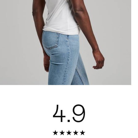
4.9
★
★
★
★
★