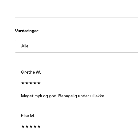
Vurderinger
Grethe W.
★
★
★
★
★
Meget myk og god. Behagelig under ulljakke
Else M.
★
★
★
★
★