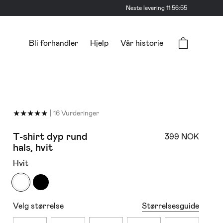
Neste levering
11:56:53
Bli forhandler
Hjelp
Vår historie
★
★
★
★
★
|
16 Vurderinger
T-shirt dyp rund
399 NOK
hals, hvit
Hvit
Størrelsesguide
Velg størrelse