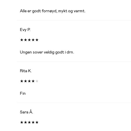
Alle er godt fornøyd, mykt og varmt.
Evy P.
★
★
★
★
★
Ungen sover veldig godt i drn.
Rita K.
★
★
★
★
★
Fin
Sara Å.
★
★
★
★
★