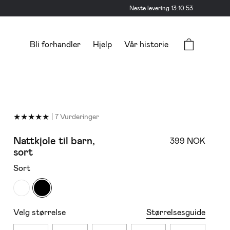
Neste levering
13:10:52
Bli forhandler
Hjelp
Vår historie
★
★
★
★
★
|
7 Vurderinger
Nattkjole til barn,
399 NOK
sort
Sort
Størrelsesguide
Velg størrelse