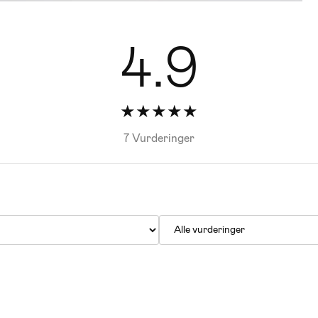
4.9
★
★
★
★
★
7 Vurderinger