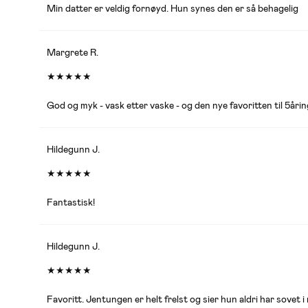
Min datter er veldig fornøyd. Hun synes den er så behagelig
Margrete R.
★
★
★
★
★
God og myk - vask etter vaske - og den nye favoritten til 5årin
Hildegunn J.
★
★
★
★
★
Fantastisk!
Hildegunn J.
★
★
★
★
★
Favoritt. Jentungen er helt frelst og sier hun aldri har sovet i