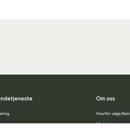
ndetjeneste
Om oss
ering
Hvorfor velge Ba
ur
Vår historie