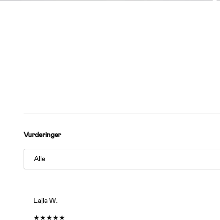
Vurderinger
Lajla W.
★
★
★
★
★