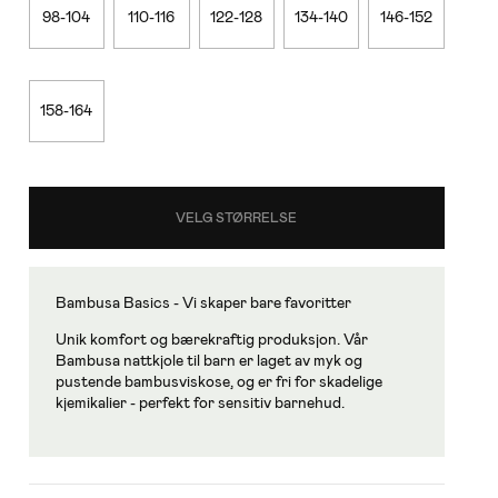
98-104
110-116
122-128
134-140
146-152
158-164
VELG STØRRELSE
Bambusa Basics - Vi skaper bare favoritter
Unik komfort og bærekraftig produksjon. Vår
Bambusa nattkjole til barn er laget av myk og
pustende bambusviskose, og er fri for skadelige
kjemikalier - perfekt for sensitiv barnehud.