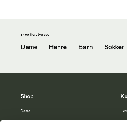
Shop fra utvalget
Dame
Herre
Barn
Sokker
Shop
Ku
Dame
Lev
Herre
Ret