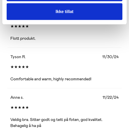
Ikke tillat
Andrea G.
12/05/24
★
★
★
★
★
Flott produkt.
Tyson R.
11/30/24
★
★
★
★
★
Comfortable and warm, highly recommended!
Anne s.
11/22/24
★
★
★
★
★
Veldig bra. Sitter godt og tett på foten, god kvalitet.
Behagelig å ha på