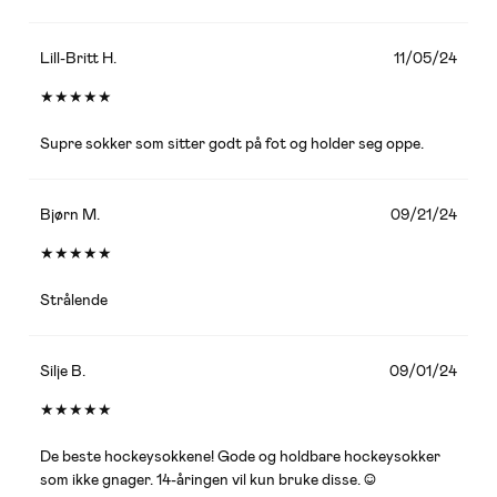
Lill-Britt H.
11/05/24
★
★
★
★
★
Supre sokker som sitter godt på fot og holder seg oppe.
Bjørn M.
09/21/24
★
★
★
★
★
Strålende
Silje B.
09/01/24
★
★
★
★
★
De beste hockeysokkene! Gode og holdbare hockeysokker
som ikke gnager. 14-åringen vil kun bruke disse. :)