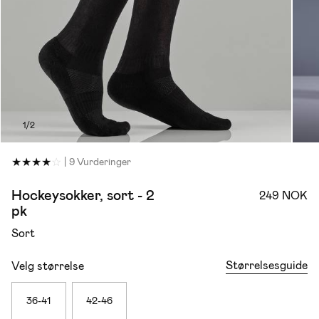
1/2
★
★
★
★
☆
|
9 Vurderinger
Hockeysokker, sort - 2
249 NOK
pk
Sort
Størrelsesguide
Velg størrelse
36-41
42-46