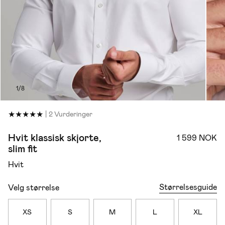
1/8
★
★
★
★
★
|
2 Vurderinger
Hvit klassisk skjorte,
1 599 NOK
slim fit
Hvit
Størrelsesguide
Velg størrelse
XS
S
M
L
XL