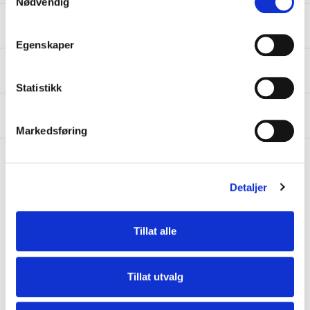
Nødvendig
Frakt og toll
Egenskaper
Størrelse
Statistikk
Materiell
Markedsføring
5.0
Detaljer
★
★
★
★
★
Tillat alle
2 Vurderinger
Tillat utvalg
Vurderinger