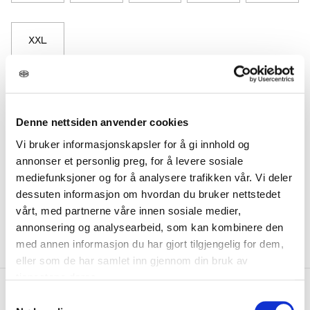
XXL
VELG STØRRELSE
Denne nettsiden anvender cookies
Vi bruker informasjonskapsler for å gi innhold og
annonser et personlig preg, for å levere sosiale
Bambusa Basics - Vi skaper bare favoritter
mediefunksjoner og for å analysere trafikken vår. Vi deler
Bambusa Slim-fit skjorte. En klassisk hvit skjorte med
dessuten informasjon om hvordan du bruker nettstedet
raffinerte snitt og sømmer - laget av myk og pustende
vårt, med partnerne våre innen sosiale medier,
bambusviskose. Lettstelt og strykefri, med små og
eksklusive detaljer.
annonsering og analysearbeid, som kan kombinere den
med annen informasjon du har gjort tilgjengelig for dem,
eller som de har samlet inn gjennom din bruk av
tjenestene deres.
Beskrivelse
Samtykkevalg